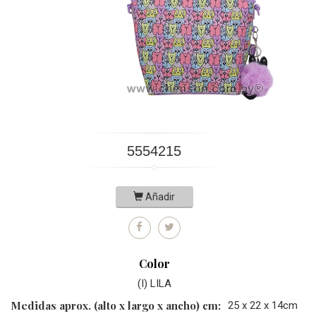
5554215
Añadir
Color
(I) LILA
Medidas aprox. (alto x largo x ancho) cm:
25 x 22 x 14cm