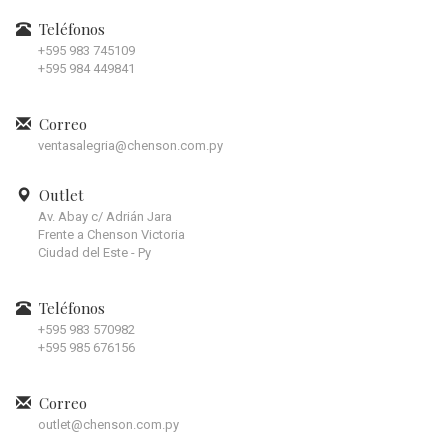
Teléfonos
+595 983 745109
+595 984 449841
Correo
ventasalegria@chenson.com.py
Outlet
Av. Abay c/ Adrián Jara
Frente a Chenson Victoria
Ciudad del Este - Py
Teléfonos
+595 983 570982
+595 985 676156
Correo
outlet@chenson.com.py