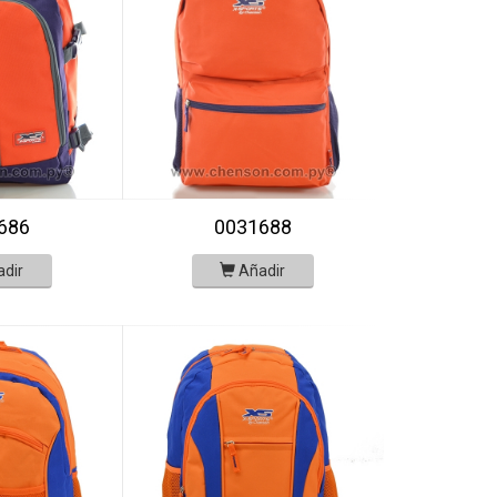
686
0031688
adir
Añadir