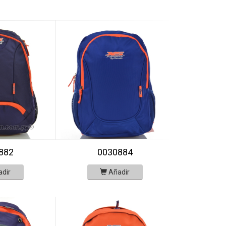
882
0030884
adir
Añadir