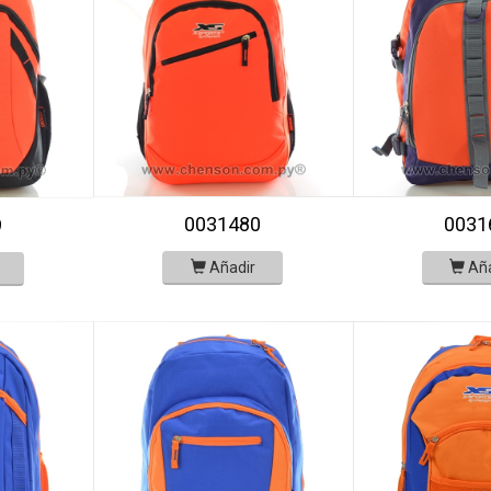
0031480
0031
9
Añadir
Añ