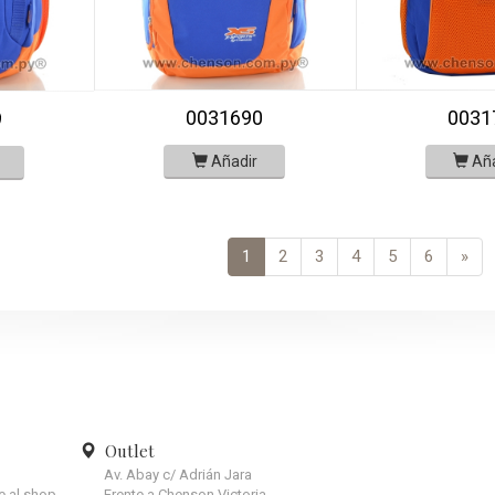
0031690
0031
9
Añadir
Añ
1
2
3
4
5
6
»
Outlet
Av. Abay c/ Adrián Jara
te al shop.
Frente a Chenson Victoria