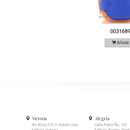
003168
Añadir
Victoria
Alegría
Av. Abay 272 c/ Adrián Jara.
Calle Rubio Ñu, 155.
Edificio Victoria.
Edificio Alegría, fren