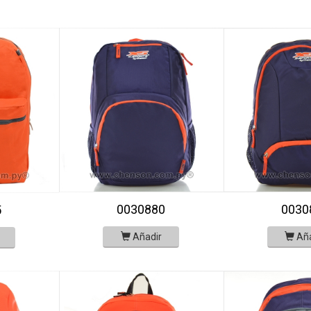
0030880
0030
5
Añadir
Añ