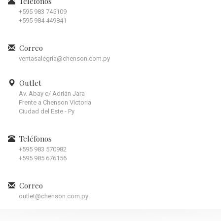
Teléfonos
+595 983 745109
+595 984 449841
Correo
ventasalegria@chenson.com.py
Outlet
Av. Abay c/ Adrián Jara
Frente a Chenson Victoria
Ciudad del Este - Py
Teléfonos
+595 983 570982
+595 985 676156
Correo
outlet@chenson.com.py