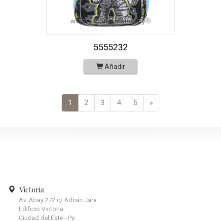
5555232
Añadir
1
2
3
4
5
»
Victoria
Av. Abay 272 c/ Adrián Jara.
Edificio Victoria.
Ciudad del Este - Py.