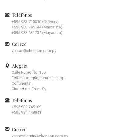
Teléfonos
+595 983 715010 (Delivery)
+595 983 745144 (Mayorista)
+595 983 631734 (Mayorista)
Correo
ventas@chenson.com.py
Alegría
Calle Rubio Ñu, 155.
Edificio Alegría, frente al shop.
Continental.
Ciudad del Este - Py.
Teléfonos
+595 983 745109
+595 984 449841
Correo
ventasalegria@chenson.com.py