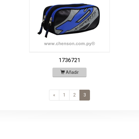
1736721
Añadir
«
1
2
3