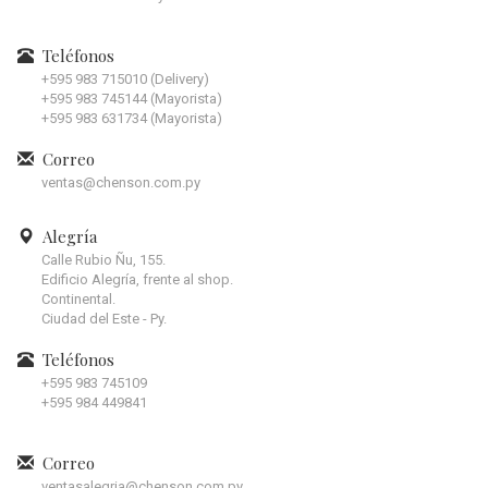
Teléfonos
+595 983 715010 (Delivery)
+595 983 745144 (Mayorista)
+595 983 631734 (Mayorista)
Correo
ventas@chenson.com.py
Alegría
Calle Rubio Ñu, 155.
Edificio Alegría, frente al shop.
Continental.
Ciudad del Este - Py.
Teléfonos
+595 983 745109
+595 984 449841
Correo
ventasalegria@chenson.com.py