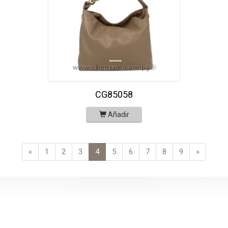
CG85058
Añadir
«
1
2
3
4
5
6
7
8
9
»