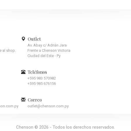
Outlet
Av. Abay c/ Adrián Jara
te al shop.
Frente a Chenson Victoria
Ciudad del Este - Py
Teléfonos
+595 983 570982
+595 985 676156
Correo
son.com.py
outlet@chenson.com.py
Chenson © 2026 - Todos los derechos reservados.