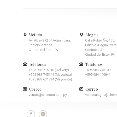
Victoria
Alegría
Av. Abay 272 c/ Adrián Jara.
Calle Rubio Ñu, 155.
Edificio Victoria.
Edificio Alegría, fren
Ciudad del Este - Py.
Continental.
Ciudad del Este - Py.
Teléfonos
Teléfonos
+595 983 715010 (Delivery)
+595 983 745109
+595 983 745144 (Mayorista)
+595 984 449841
+595 983 631734 (Mayorista)
Correo
Correo
ventas@chenson.com.py
ventasalegria@chen