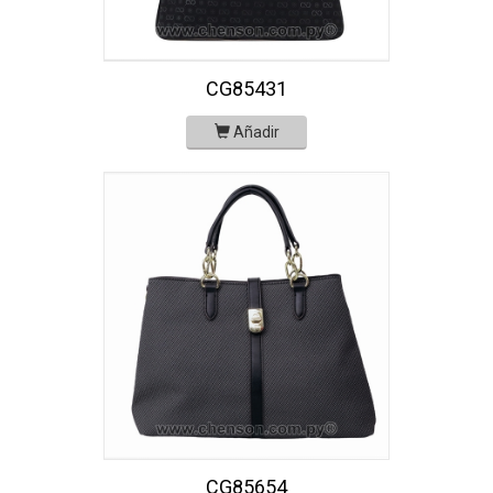
CG85431
Añadir
CG85654