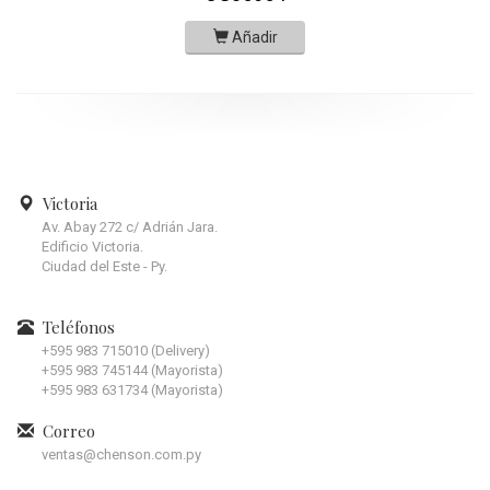
Añadir
Victoria
Av. Abay 272 c/ Adrián Jara.
Edificio Victoria.
Ciudad del Este - Py.
Teléfonos
+595 983 715010 (Delivery)
+595 983 745144 (Mayorista)
+595 983 631734 (Mayorista)
Correo
ventas@chenson.com.py